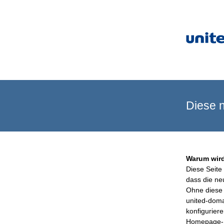
Diese n
Warum wird
Diese Seite 
dass die ne
Ohne diese 
united-doma
konfigurier
Homepage-B