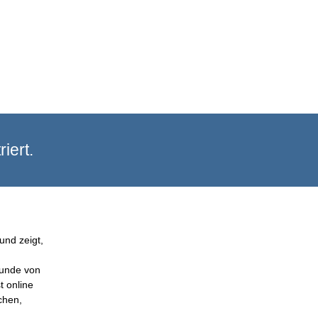
iert.
und zeigt,
Kunde von
t online
chen,